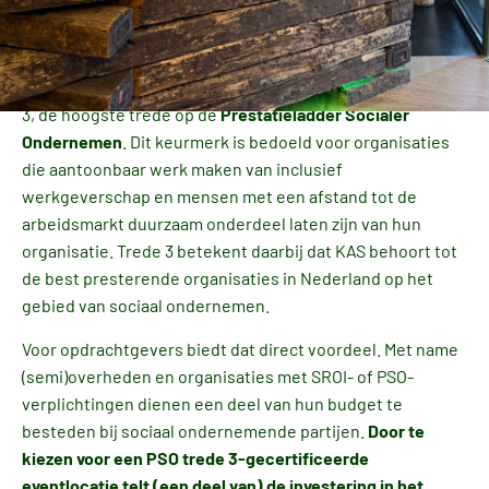
Samen maken we de wereld
mooier én inclusiever!
KAS Meeting – Eventlocatie is gecertificeerd op PSO trede
3, de hoogste trede op de
Prestatieladder Socialer
Ondernemen
. Dit keurmerk is bedoeld voor organisaties
die aantoonbaar werk maken van inclusief
werkgeverschap en mensen met een afstand tot de
arbeidsmarkt duurzaam onderdeel laten zijn van hun
organisatie. Trede 3 betekent daarbij dat KAS behoort tot
de best presterende organisaties in Nederland op het
gebied van sociaal ondernemen.
Voor opdrachtgevers biedt dat direct voordeel. Met name
(semi)overheden en organisaties met SROI- of PSO-
verplichtingen dienen een deel van hun budget te
besteden bij sociaal ondernemende partijen.
Door te
kiezen voor een PSO trede 3-gecertificeerde
eventlocatie telt (een deel van) de investering in het