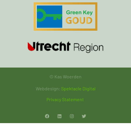
© Kas Woerden
Webdesign:
Spektacle Digital
Privacy Statement