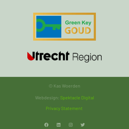
© Kas Woerden
Webdesign:
Spektacle Digital
Privacy Statement