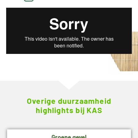
Overige duurzaamheid
highlights bij KAS
Groene gevel