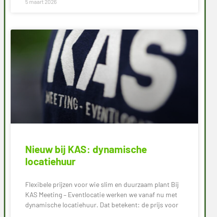
5 maart 2026
Nieuw bij KAS: dynamische
locatiehuur
Flexibele prijzen voor wie slim en duurzaam plant Bij
KAS Meeting – Eventlocatie werken we vanaf nu met
dynamische locatiehuur. Dat betekent: de prijs voor