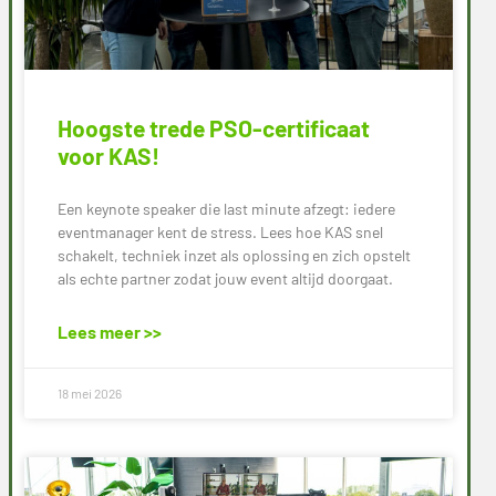
Hoogste trede PSO-certificaat
voor KAS!
Een keynote speaker die last minute afzegt: iedere
eventmanager kent de stress. Lees hoe KAS snel
schakelt, techniek inzet als oplossing en zich opstelt
als echte partner zodat jouw event altijd doorgaat.
Lees meer >>
18 mei 2026