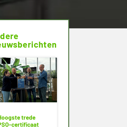
dere
euwsberichten
Hoogste trede
PSO-certificaat