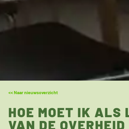
<< Naar nieuwsoverzicht
HOE MOET IK ALS
VAN DE OVERHEID