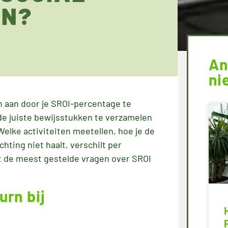
EN?
An
ni
rn aan door je SROI-percentage te
de juiste bewijsstukken te verzamelen
Welke activiteiten meetellen, hoe je de
hting niet haalt, verschilt per
t de meest gestelde vragen over SROI
urn bij