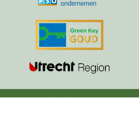
© Kas Woerden
Webdesign:
Spektacle Digital
Privacy Statement