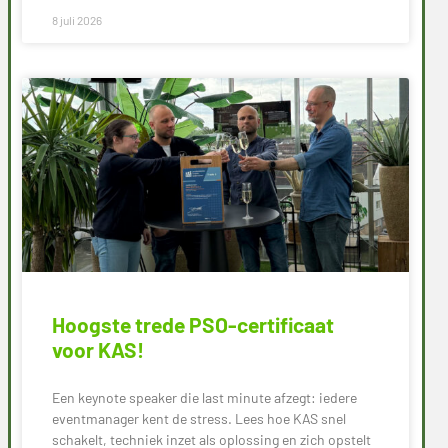
8 juli 2026
Hoogste trede PSO-certificaat
voor KAS!
Een keynote speaker die last minute afzegt: iedere
eventmanager kent de stress. Lees hoe KAS snel
schakelt, techniek inzet als oplossing en zich opstelt