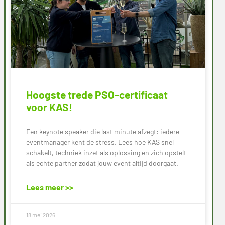
Hoogste trede PSO-certificaat
voor KAS!
Een keynote speaker die last minute afzegt: iedere
eventmanager kent de stress. Lees hoe KAS snel
schakelt, techniek inzet als oplossing en zich opstelt
als echte partner zodat jouw event altijd doorgaat.
Lees meer >>
18 mei 2026