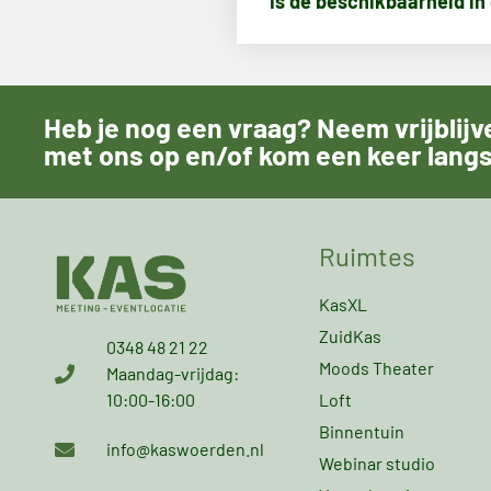
Is de beschikbaarheid in 
Heb je nog een vraag? Neem vrijblij
met ons op en/of kom een keer langs
Ruimtes
KasXL
ZuidKas
0348 48 21 22
Moods Theater
Maandag-vrijdag:
Loft
10:00-16:00
Binnentuin
info@kaswoerden.nl
Webinar studio