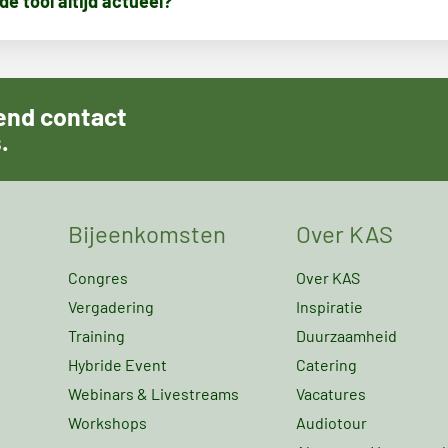
de tool altijd actueel?
vend contact
.
Bijeenkomsten
Over KAS
Congres
Over KAS
Vergadering
Inspiratie
Training
Duurzaamheid
Hybride Event
Catering
Webinars & Livestreams
Vacatures
Workshops
Audiotour