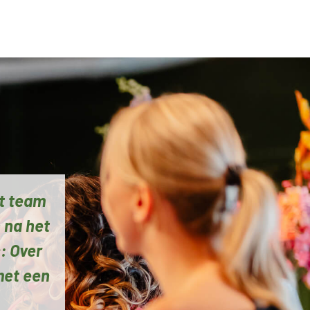
et team
 na het
: Over
met een