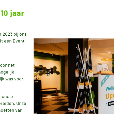
10 jaar
 2023 bij ons
it een Event
oor het
ogelijk
ijk was voor
sionele
preiden. Onze
hoeften van