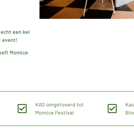
t
echt een kei
t event!
heeft Momice
KAS omgetoverd tot
Kas
Momice Festival
Bin