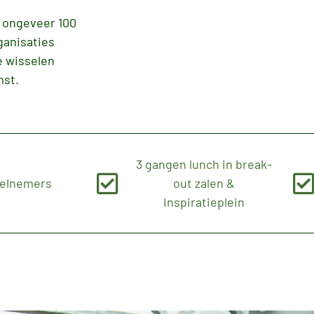
r ongeveer 100
ganisaties
e wisselen
mst.
3 gangen lunch in break-
eelnemers
out zalen &
Inspiratieplein