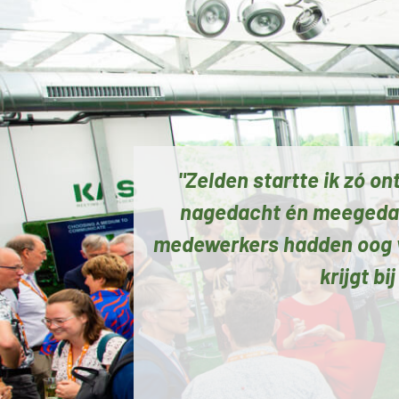
"Zelden startte ik zó 
nagedacht én meegedach
medewerkers hadden oog vo
krijgt b