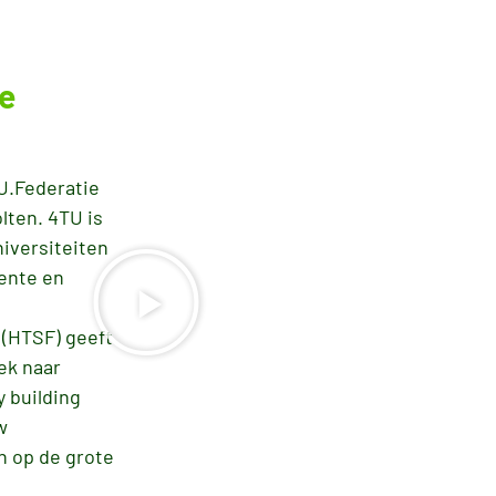
e
U.Federatie
ten. 4TU is
iversiteiten
wente en
 (HTSF) geeft
ek naar
 building
w
n op de grote