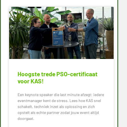
Hoogste trede PSO-certificaat
voor KAS!
Een keynote speaker die last minute afzegt: iedere
eventmanager kent de stress. Lees hoe KAS snel
schakelt, techniek inzet als oplossing en zich
opstelt als echte partner zodat jouw event altijd
doorgaat.