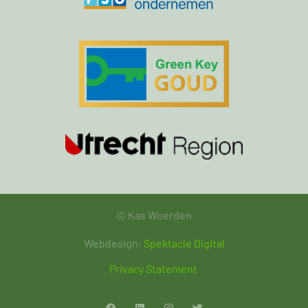
© Kas Woerden
Webdesign:
Spektacle Digital
Privacy Statement